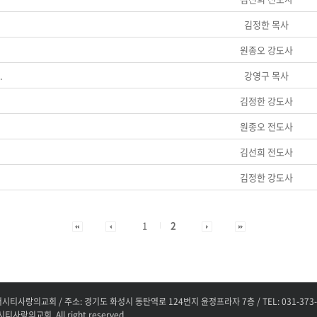
김정한 목사
원종오 강도사
.
강영구 목사
김정한 강도사
원종오 전도사
김선희 전도사
김정한 강도사
1
2
사랑의교회 / 주소: 경기도 화성시 동탄역로 124번지 윤정프라자 7층 / TEL: 031-373-0179
티사랑의교회. All right reserved.