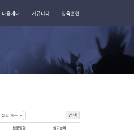
다음세대
커뮤니티
양육훈련
검색
본문말씀
설교날짜