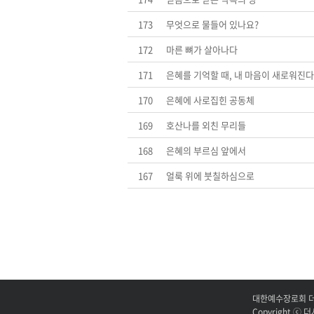
173
무엇으로 물들어 있나요?
172
마른 뼈가 살아나다
171
은혜를 기억할 때, 내 마음이 새로워진다
170
은혜에 사로집힌 공동체
169
호산나를 외친 무리들
168
은혜의 부르심 앞에서
167
얼룩 위에 붓칠하심으로
대한예수장로회 더시티
Copyright ⓒ
더시