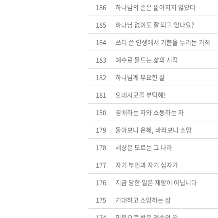
186
하나님의 손은 짧아지지 않았다
185
하나님 없이도 잘 되고 있나요?
184
쓰디 쓴 인생에서 기쁨을 누리는 기적
183
예수로 물드는 삶의 시작
182
하나님께 부요한 삶
181
오네시모를 부탁해!
180
경배하는 자와 소동하는 자
179
돌아보니 은혜, 바라보니 소망
178
세상은 모르는 그 나라
177
자기 부인과 자기 십자가
176
지금 당한 일은 재앙이 아닙니다
175
기대하고 소망하는 삶
174
믿음으로 받은 약속의 땅