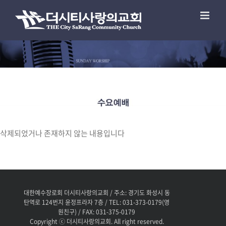
삭제되었거나 존재하지 않는 내용입니다
대한예수장로회 더시티사랑의교회 / 주소: 경기도 화성시 동
탄역로 124번지 윤정프라자 7층 / TEL: 031-373-0179(영
원친구) / FAX: 031-375-0179
Copyright ⓒ
더시티사랑의교회. All right reserved.