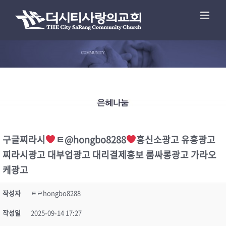
구글찌라시
ㅌ@hongbo8288
흥신소광고 유흥광고
찌라시광고 대부업광고 대리결제홍보 룸싸롱광고 가라오
케광고
작성자
ㅌㄹhongbo8288
작성일
2025-09-14 17:27