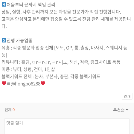
처음부터 끝까지 책임 관리
상담, 실행, 사후 관리까지 모든 과정을 전문가가 직접 진행합니다.
고객은 안심하고 본업에만 집중할 수 있도록 전담 관리 체계를 제공합니
다.
진행 가능업종
유흥 : 각종 밤문화 업종 전체 [보도, OP, 룸, 출장, 마사지, 스웨디시 등
등]
커뮤니티 : 홀덤, ㅂrㅋrㄹr, ㅋrㅈ|노, 해선, 검증, 링크사이트 등등
미용 : 뷰티, 성형, 건마, 1인샵
블랙키워드 전체 : 본사, 부본사, 총판, 각종 블랙키워드
ㅌ@hongbo8288
인쇄
전체
0