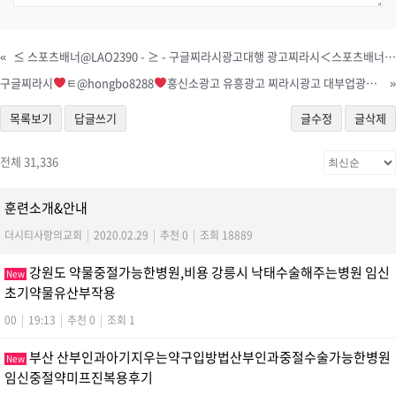
«
≤ 스포츠배너@LAO2390 - ≥ - 구글찌라시광고대행 광고찌라시＜스포츠배너＞ 찌라시플
구글찌라시
ㅌ@hongbo8288
흥신소광고 유흥광고 찌라시광고 대부업광고 대리결제홍보 룸싸롱광고 가라오케광고
»
목록보기
답글쓰기
글수정
글삭제
전체 31,336
훈련소개&안내
더시티사랑의교회
|
2020.02.29
|
추천 0
|
조회 18889
강원도 약물중절가능한병원,비용 강릉시 낙태수술해주는병원 임신
New
초기약물유산부작용
00
|
19:13
|
추천 0
|
조회 1
부산 산부인과아기지우는약구입방법산부인과중절수술가능한병원
New
임신중절약미프진복용후기