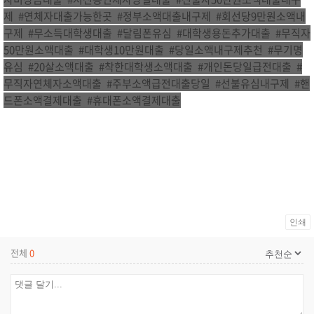
제
,
#연체자대출가능한곳
,
#정부소액대출내구제
,
#회선당9만원소액내
구제
,
#무소득대학생대출
,
#달림폰유심
,
#대학생용돈추가대출
,
#무직자
50만원소액대출
,
#대학생10만원대출
,
#당일소액내구제추천
,
#무기명
유심
,
#20살소액대출
,
#착한대학생소액대출
,
#개인돈당일급전대출
,
#
무직자연체자소액대출
,
#주부소액급전대출당일
,
#선불유심내구제
,
#핸
드폰소액결제대출
,
#휴대폰소액결제대출
인쇄
전체
0