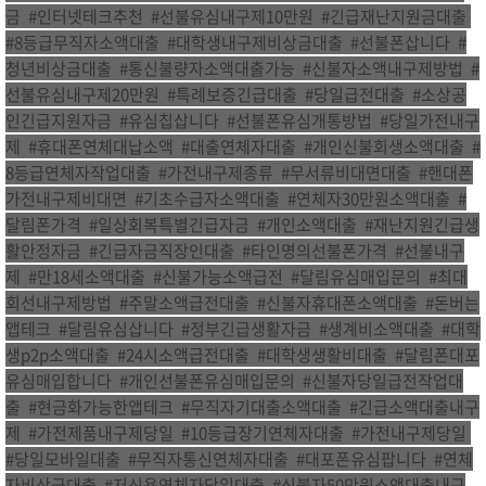
금
,
#인터넷테크추천
,
#선불유심내구제10만원
,
#긴급재난지원금대출
,
#8등급무직자소액대출
,
#대학생내구제비상금대출
,
#선불폰삽니다
,
#
청년비상금대출
,
#통신불량자소액대출가능
,
#신불자소액내구제방법
,
#
선불유심내구제20만원
,
#특례보증긴급대출
,
#당일급전대출
,
#소상공
인긴급지원자금
,
#유심칩삽니다
,
#선불폰유심개통방법
,
#당일가전내구
제
,
#휴대폰연체대납소액
,
#대출연체자대출
,
#개인신불회생소액대출
,
#
8등급연체자작업대출
,
#가전내구제종류
,
#무서류비대면대출
,
#핸대폰
가전내구제비대면
,
#기초수급자소액대출
,
#연체자30만원소액대출
,
#
달림폰가격
,
#일상회복특별긴급자금
,
#개인소액대출
,
#재난지원긴급생
활안정자금
,
#긴급자금직장인대출
,
#타인명의선불폰가격
,
#선불내구
제
,
#만18세소액대출
,
#신불가능소액급전
,
#달림유심매입문의
,
#최대
회선내구제방법
,
#주말소액급전대출
,
#신불자휴대폰소액대출
,
#돈버는
앱테크
,
#달림유심삽니다
,
#정부긴급생활자금
,
#생계비소액대출
,
#대학
생p2p소액대출
,
#24시소액급전대출
,
#대학생생활비대출
,
#달림폰대포
유심매입합니다
,
#개인선불폰유심매입문의
,
#신불자당일급전작업대
출
,
#현금화가능한앱테크
,
#무직자기대출소액대출
,
#긴급소액대출내구
제
,
#가전제품내구제당일
,
#10등급장기연체자대출
,
#가전내구제당일
,
#당일모바일대출
,
#무직자통신연체자대출
,
#대포폰유심팝니다
,
#연체
자비상금대출
,
#저신용연체자당일대출
,
#신불자50만원소액대출내구