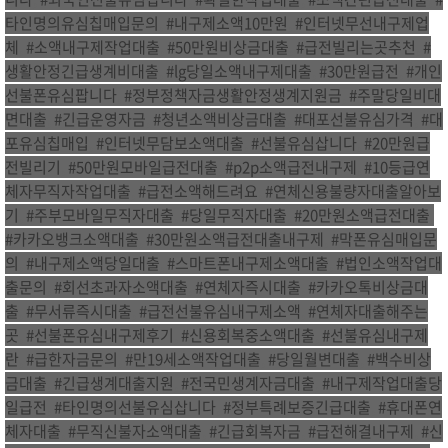
타인명의유심칩매입문의
,
#내구제소액10만원
,
#인터넷무선내구제업
체
,
#소액내구제작업대출
,
#50만원비상금대출
,
#급전빌리는곳추천
,
#
생활안정긴급생계비대출
,
#lg당일소액내구제대출
,
#30만원급전
,
#개인
선불폰유심팝니다
,
#정부정책자금생활안정생계지원금
,
#주말당일비대
면대출
,
#긴급운영자금
,
#청년소액비상금대출
,
#대포선불유심가격
,
#대
포유심칩매입
,
#인터넷무담보소액대출
,
#선불유심삽니다
,
#20만원급
전빌리기
,
#50만원모바일급전대출
,
#p2p소액급전내구제
,
#10등급연
체자무직자작업대출
,
#급전소액해드려요
,
#연체신용불량자대출알아보
기
,
#주부모바일무직자대출
,
#당일무직자대출
,
#20만원소액급전대출
,
#카카오뱅크소액대출
,
#30만원소액급전대출내구제
,
#막폰유심매입문
의
,
#내구제소액당일대출
,
#스마트폰내구제소액대출
,
#법인소액작업대
출문의
,
#회선초과자소액대출
,
#연체자즉시대출
,
#카카오톡비상금대
출
,
#무서류즉시대출
,
#급전선불유심내구제소액
,
#연체자대출해주는
곳
,
#선불폰유심내구제후기
,
#신용회복중소액대출
,
#선불유심내구제
란
,
#급한자금문의
,
#만19세소액작업대출
,
#당일월변대출
,
#백수비상
금대출
,
#긴급생계대출지원
,
#전국민생계자금대출
,
#내구제작업대출당
일급전
,
#타인명의선불유심삽니다
,
#정부특례보증긴급대출
,
#휴대폰연
체자대출
,
#무직신불자소액대출
,
#긴급회복자금
,
#급전해결내구제
,
#신