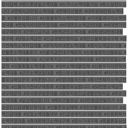
정식업체
,
#핸드폰당일소액대출
,
#누구나소액대출가능
,
#토스실장모십
니다
,
#연체자20만원소액대출
,
#연체자선불폰
,
#대학생50만원소액대
출
,
#선불유심팝니다
,
#신용불량자소액작업대출
,
#기대출과다자소액작
업대출
,
#연체자비대면작업대출
,
#비대면초소액급전대출
,
#비대면가전
내구제문의
,
#간편긴급자금
,
#현역군인소액대출
,
#대학생50만원대출
내구제
,
#당일소액급전
,
#긴급경영안정자금
,
#개인신불회생내구제
,
#장
기연체자소액작업대출
,
#무직자비대면소액대출
,
#병사소액급전대출
,
#
선불폰소액대출후기
,
#신불자급전내구제문의
,
#신용불량자선불유심
,
#
신불자소액대출가능
,
#근로복지공단긴급생계비대출
,
#직장인당일소액
급전
,
#신불통불소액대출가능
,
#대부소액대출업체
,
#신불무직자연체자
소액대출
,
#군인소액당일대출
,
#탬스뷰선불유심매입문의
,
#타인명의선
불유심매입문의
,
#막폰팝니다
,
#작업대출저신용
,
#통신연체자소액급전
가능
,
#신불자가전내구제종류
,
#선불폰유심팝니다
,
#50만원소액급전
내구제문의
,
#무서류무방문대출
,
#정부지원긴급생활안정자금
,
#무조건
소액대출
,
#달심매입합니다
,
#해외선불유심
,
#10만원급전빌리기
,
#소
상공인긴급생활안정자금
,
#선불폰유심매매
,
#개인선불유심삽니다
,
#소
액긴급대출
,
#당일소액대출대부
,
#긴급생계자금대출지원
,
#신용회복자
소액작업대출
,
#휴대폰테크소액내구제
,
#정수기내구제
,
#후불폰유심삽
니다
,
#외국인선불유심삽니다
,
#확실한작업대출
,
#소액간편급전대출
,
#