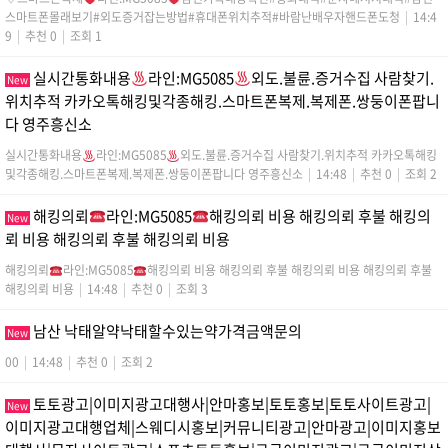
스마트폰몰래보기#외도증거잡는방법#휴대폰위치추적#바람난배우자핸드폰도청
|
14:4
9
|
추천 0
|
조회 1
실시간통화내용
라인:MG5085
외도.불륜.증거수집 사람찾기.
New
위치추적 카카오톡해킹및각종해킹.스마트폰복제.복제폰.쌍둥이폰팝니
다 영주흥신소
실시간통화내용
라인:MG5085
외도.불륜.증거수집 사람찾기.위치추적 카카오톡해킹
및각종해킹.스마트폰복제.복제폰.쌍둥이폰팝니다 영주흥신소
|
14:48
|
추천 0
|
조회 2
해킹의뢰
라인:MG5085
해킹의뢰 비용 해킹의뢰 후불 해킹의
New
뢰 비용 해킹의뢰 후불 해킹의뢰 비용
해킹의뢰
라인:MG5085
해킹의뢰 비용 해킹의뢰 후불 해킹의뢰 비용 해킹의뢰 후불
해킹의뢰 비용
|
14:48
|
추천 0
|
조회 3
남산 낙태알약낙태할수있는약가격금액문의
New
00
|
14:48
|
추천 0
|
조회 2
토토광고|이미지광고대행사|안마홍보|토토홍보|토토사이트광고|
New
이미지광고대행업체|스웨디시홍보|커뮤니티광고|안마광고|이미지홍보