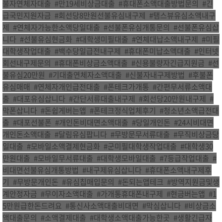
불자연체자대출
,
#만19세비상금대출
,
#휴대폰소액대출방법문의
,
#긴
급국민지원자금
,
#회선당8만원선불유심내구제
,
#탬스뷰유심소액내구
제
,
#연체자가능한소액당일대출
,
#선불폰유심개통문의
,
#선불폰유심삽
니다
,
#선불유심현금화
,
#대학생미필대출
,
#연체대납소액내구제
,
#미필
대학생작업대출
,
#백수당일급전내구제
,
#휴대폰미납소액대출
,
#인터넷
회선내구제문의
,
#휴대폰비상금소액대출
,
#신용불량자긴급지원금
,
#선
불유심20만원
,
#기대출연체자소액대출
,
#신불자내구제방법
,
#후불폰
유심매매
,
#연체자개인급전대출
,
#폰테크가개통
,
#간편무서류소액대
출
,
#대포유심삽니다
,
#간단서류대출내구제
,
#회선당20만원내구제
,
#
막폰삽니다
,
#돈쉽게버는앱
,
#폰테크정식업체후기
,
#청소년소액급전대
출
,
#대포선불폰
,
#개인돈비대면소액대출
,
#당일개인돈
,
#24시비대면
개인돈소액대출
,
#달림유심팝니다
,
#무방문무서류대출
,
#무직비상금당
일대출
,
#모바일소액결제현금화
,
#군미필대학생작업대출
,
#대학생30
만원대출
,
#모바일무서류대출
,
#대학생모바일대출
,
#7등급작업대출
,
#
비대면선불유심개통방법
,
#내구제유심삽니다
,
#휴대폰소액내구제후
기
,
#무방문개인돈
,
#유심칩매입문의
,
#돈되는앱테크
,
#방역지원금및생
계안정자금
,
#무이자소액대출
,
#가개통휴대폰내구제
,
#현금버는앱
,
#1
5만원급한돈드려요
,
#통신사소액대출비대면
,
#막심삽니다
,
#비상금소
액대출문의
,
#소액결제대출
,
#대학생소액대출가능한곳
,
#생활긴급자