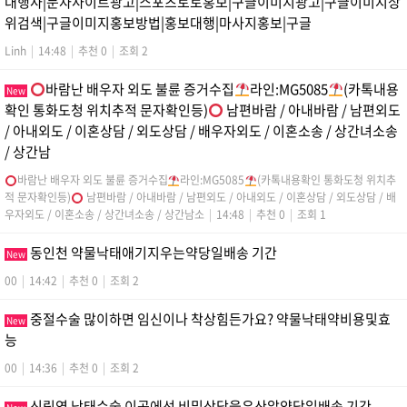
대행사|문자사이트광고|스포츠토토홍보|구글이미지광고|구글이미지상
위검색|구글이미지홍보방법|홍보대행|마사지홍보|구글
Linh
|
14:48
|
추천 0
|
조회 2
바람난 배우자 외도 불륜 증거수집
라인:MG5085
(카톡내용
New
확인 통화도청 위치추적 문자확인등)
남편바람 / 아내바람 / 남편외도
/ 아내외도 / 이혼상담 / 외도상담 / 배우자외도 / 이혼소송 / 상간녀소송
/ 상간남
바람난 배우자 외도 불륜 증거수집
라인:MG5085
(카톡내용확인 통화도청 위치추
적 문자확인등)
남편바람 / 아내바람 / 남편외도 / 아내외도 / 이혼상담 / 외도상담 / 배
우자외도 / 이혼소송 / 상간녀소송 / 상간남소
|
14:48
|
추천 0
|
조회 1
동인천 약물낙태애기지우는약당일배송 기간
New
00
|
14:42
|
추천 0
|
조회 2
중절수술 많이하면 임신이나 착상힘든가요? 약물낙태약비용및효
New
능
00
|
14:36
|
추천 0
|
조회 2
신림역 낙태수술 이곳에선 비밀상담을유산알약당일배송 기간