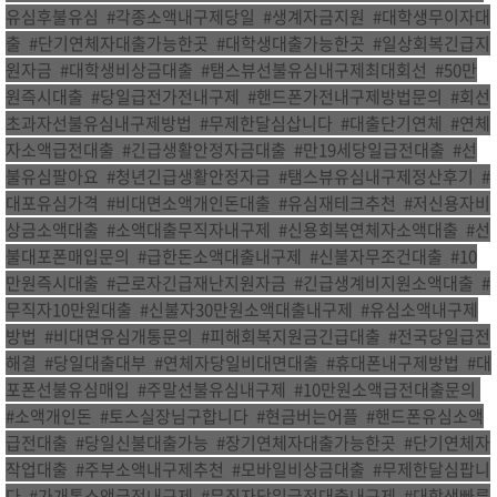
유심후불유심
,
#각종소액내구제당일
,
#생계자금지원
,
#대학생무이자대
출
,
#단기연체자대출가능한곳
,
#대학생대출가능한곳
,
#일상회복긴급지
원자금
,
#대학생비상금대출
,
#탬스뷰선불유심내구제최대회선
,
#50만
원즉시대출
,
#당일급전가전내구제
,
#핸드폰가전내구제방법문의
,
#회선
초과자선불유심내구제방법
,
#무제한달심삽니다
,
#대출단기연체
,
#연체
자소액급전대출
,
#긴급생활안정자금대출
,
#만19세당일급전대출
,
#선
불유심팔아요
,
#청년긴급생활안정자금
,
#탬스뷰유심내구제정산후기
,
#
대포유심가격
,
#비대면소액개인돈대출
,
#유심재테크추천
,
#저신용자비
상금소액대출
,
#소액대출무직자내구제
,
#신용회복연체자소액대출
,
#선
불대포폰매입문의
,
#급한돈소액대출내구제
,
#신불자무조건대출
,
#10
만원즉시대출
,
#근로자긴급재난지원자금
,
#긴급생계비지원소액대출
,
#
무직자10만원대출
,
#신불자30만원소액대출내구제
,
#유심소액내구제
방법
,
#비대면유심개통문의
,
#피해회복지원금긴급대출
,
#전국당일급전
해결
,
#당일대출대부
,
#연체자당일비대면대출
,
#휴대폰내구제방법
,
#대
포폰선불유심매입
,
#주말선불유심내구제
,
#10만원소액급전대출문의
,
#소액개인돈
,
#토스실장님구합니다
,
#현금버는어플
,
#핸드폰유심소액
급전대출
,
#당일신불대출가능
,
#장기연체자대출가능한곳
,
#단기연체자
작업대출
,
#주부소액내구제추천
,
#모바일비상금대출
,
#무제한달심팝니
다
,
#가개통소액급전내구제
,
#무직자당일급전대출내구제
,
#대학생빠른