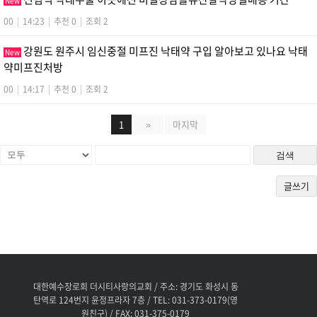
New
00
|
14:23
|
추천 0
|
조회 2
강원도 원주시 임신중절 미프진 낙태약 구입 알아보고 있나요 낙­태
New
약미­프진처방
00
|
14:17
|
추천 0
|
조회 2
1
»
마지막
검색
글쓰기
대한예수장로회 더시티사랑의교회 / 주소: 경기도 화성시 동
탄역로 124번지 윤정프라자 7층 / TEL: 031-373-0179(영
원친구) / FAX: 031-375-0179