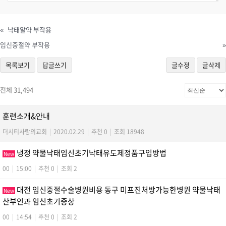
«
낙­태알약 부작용
임신중절약 부작용
»
목록보기
답글쓰기
글수정
글삭제
전체 31,494
훈련소개&안내
더시티사랑의교회
|
2020.02.29
|
추천 0
|
조회 18948
냉정 약물낙태임신초기낙태유도제정품구입방법
New
00
|
15:00
|
추천 0
|
조회 2
대전 임신중절수술병원비용 동구 미프진처방가능한병원 약물낙태
New
산부인과 임신초기증상
00
|
14:54
|
추천 0
|
조회 2