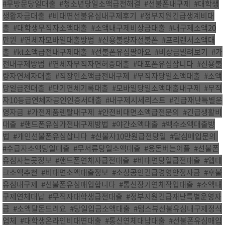
#무방문당일대출
,
#청소년당일소액급전해결
,
#선불폰내구제
,
#대학생
생활자금대출
,
#비대면선불유심내구제후기
,
#정부지원긴급생계비대
출
,
#대학생무직자소액대출
,
#소액내구제비상금대출
,
#내구제소액20
만원
,
#연체자모바일대출방법
,
#신용불량자선불폰
,
#프리랜서소액대
출
,
#kt소액급전내구제대출
,
#선불폰유심팔아요
,
#비상금빌려보기
,
#가
전내구제방법
,
#연체자무직자면허증대출
,
#대포폰유심삽니다
,
#신용불
량자연체자대출
,
#직장인소액급전내구제
,
#무직자당일소액대출
,
#소액
당일급전대출
,
#단기연체기록대출
,
#모바일당일소액대출내구제
,
#무직
자10등급연체자공인인증서대출
,
#내구제시세리스트
,
#긴급재난특별운
영자금
,
#가전제품렌탈내구제
,
#안전비대면소액급전문의
,
#긴급생활비
대출
,
#핸드폰유심가전내구제방법
,
#야간소액대출
,
#백수소액대출방
법
,
#개인선불폰유심삽니다
,
#신불자10만원급전당일
,
#달심매입문의
,
#수급자소액당일대출
,
#무서류당일소액대출
,
#용돈버는어플
,
#선불폰
유심사는곳정보
,
#핸드폰연체자급전대출
,
#비대면당일급전대출
,
#앱테
크소액추천
,
#비대면소액대출정보
,
#소상공인긴급경영안정자금
,
#후불
유심내구제
,
#선불폰유심매입합니다
,
#통신장기연체작업대출
,
#소액내
구제연체대납
,
#무직자대학생급전대출
,
#정부지원긴급재난특별운영자
금
,
#소액달돈드려요
,
#당일입금소액대출
,
#탬스뷰선불유심내구제정식
업체
,
#대학생온라인비대면대출
,
#통신연체대납대출
,
#선불폰유심매입