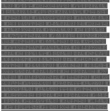
소액대출
,
#일수월변
,
#비대면30만원당일대출
,
#달림유심내구제소액
,
#통신소액내구제추천
,
#막심팝니다
,
#내구제정식업체
,
#급전땡기는방
법
,
#급전대출드려요
,
#무직자모바일비상금대출
,
#무직자무서류소액대
출
,
#신용불량자당일급전대출
,
#폰소액내구제대출문의
,
#비대면월변대
출
,
#소액대출50만원내구제
,
#장기연체기록대출
,
#선불유심소액대출
문의
,
#p2p당일급전내구제대출
,
#탬스뷰유심선불유심삽니다
,
#10만원
개인돈
,
#바로급전드려요
,
#토스소액급전대출내구제
,
#사업자긴급대
출
,
#당일30만원급전지급
,
#무직자소액내구제
,
#선불폰유심20만원소
액내구제
,
#선불유심개통매입
,
#통신사소액대출내구제
,
#긴급재난일상
회복생계안정자금
,
#신분증소액급전대출내구제
,
#만18세급전
,
#대학
생당일급전대출
,
#생계지원자금대출
,
#무서류간편대출
,
#용돈버는앱
,
#
30만원빌리기내구제
,
#내구제후기공유
,
#선불유심내구제8만원
,
#p2p
대학생대출
,
#휴대폰유심비대면내구제
,
#쏠편한비상금대출
,
#신용카드
연체대납급전
,
#직장인연체자대출
,
#상조내구제방법
,
#소액단기대출
,
#
무직자모바일소액대출
,
#소액즉시대출방법문의
,
#9등급연체자작업대
출
,
#회선당10만원선불유심내구제
,
#선불유심내구제9만원
,
#탬스뷰선
불유심내구제
,
#현역병사당일소액대출
,
#대학생급전대출
,
#빠른소액대
출
,
#선불유심매입합니다
,
#생활비대출50만원
,
#휴대폰내구제비대면
,