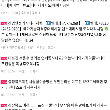
이터|페이백이벤트|메이저카지노|메이저공원|
Linh
|
17:00
|
추천 0
|
조회 4
산업안전기사대리시험 【
텔레상담: km268 】【
텔레: +8210
New
-2452-9789】국가기술자격증대리시험 텝스대리시험 토익대리시험
본 업체는 1:1채팅으로만 상담해드립니다 오픈채팅$텔레채널/그룹 상
담한적 없습니다!! 24
대리시험전문업체
|
16:59
|
추천 0
|
조회 4
미프진 복용후 생리는 언제쯤하나요? 먹는낙태약가격약물낙태미
New
프진성분 복용후주의사항
00
|
16:57
|
추천 0
|
조회 4
충청북도제천시중절수술병원 우먼온리원 미프진 약으로낙태한 후
New
기 임신테스트기 사용시기
00
|
16:45
|
추천 0
|
조회 4
경상북도 예천 군 미프진 약물낙태 부작용 비용 알아보기 아기지우
New