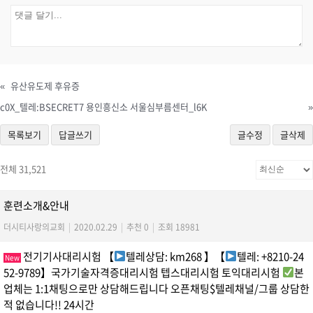
«
유산유도제 후유증
c0X_텔레:BSECRET7 용인흥신소 서울심부름센터_l6K
»
목록보기
답글쓰기
글수정
글삭제
전체 31,521
훈련소개&안내
더시티사랑의교회
|
2020.02.29
|
추천 0
|
조회 18981
전기기사대리시험 【
텔레상담: km268 】【
텔레: +8210-24
New
52-9789】국가기술자격증대리시험 텝스대리시험 토익대리시험
본
업체는 1:1채팅으로만 상담해드립니다 오픈채팅$텔레채널/그룹 상담한
적 없습니다!! 24시간