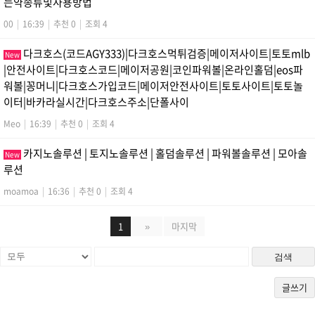
는약종류및사용방법
00
|
16:39
|
추천 0
|
조회 4
다크호스(코드AGY333)|다크호스먹튀검증|메이저사이트|토토mlb
New
|안전사이트|다크호스코드|메이저공원|코인파워볼|온라인홀덤|eos파
워볼|꽁머니|다크호스가입코드|메이저안전사이트|토토사이트|토토놀
이터|바카라실시간|다크호스주소|단폴사이
Meo
|
16:39
|
추천 0
|
조회 4
카지노솔루션 | 토지노솔루션 | 홀덤솔루션 | 파워볼솔루션 | 모아솔
New
루션
moamoa
|
16:36
|
추천 0
|
조회 4
1
»
마지막
검색
글쓰기