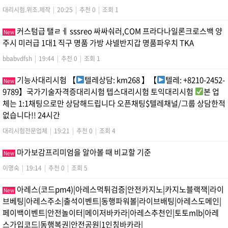
대리시험.위조.제작
|
20:25
|
추천 0
|
조회 1
커스텀급 탤ㄹㅔ sssreo 싸싸숴러,COM 프라다나일론크로스백 양
New
주시 미러급 1대1 직구 명품 가방 샤넬반지갑 명품파우치 TKA
bbabvdfsh
|
19:44
|
추천 0
|
조회 1
기능사대리시험 【
텔레상담: km268 】【
텔레: +8210-2452-
New
9789】국가기술자격증대리시험 텝스대리시험 토익대리시험
본 업
체는 1:1채팅으로만 상담해드립니다 오픈채팅$텔레채널/그룹 상담한적
없습니다!! 24시간
대리시험전문업체
|
19:21
|
추천 0
|
조회 4
마가보감프리미엄을 알아볼 때 비교할 기준
New
이명숙
|
19:14
|
추천 0
|
조회 5
아레스(코드pm4)|아레스먹튀검증|안전카지노|카지노블랙잭|라이
New
브베팅|아레스주소|출석이벤트|동행파워볼|라이브배팅|아레스도메인|
페이백이벤트|안전놀이터|메이저바카라|아레스추천인|토토mlb|아레
스가입코드|동행복권|안전공원|1인칭바카라|