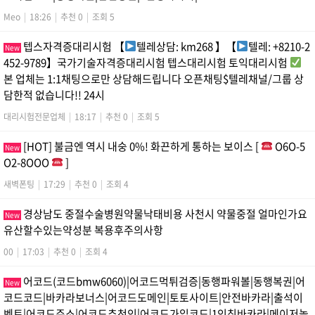
Meo
|
18:26
|
추천 0
|
조회 5
텝스자격증대리시험 【
텔레상담: km268 】【
텔레: +8210-2
New
452-9789】국가기술자격증대리시험 텝스대리시험 토익대리시험
본 업체는 1:1채팅으로만 상담해드립니다 오픈채팅$텔레채널/그룹 상
담한적 없습니다!! 24시
대리시험전문업체
|
18:17
|
추천 0
|
조회 5
[HOT] 불금엔 역시 내숭 0%! 화끈하게 통하는 보이스 [
O6O-5
New
O2-8OOO
]
새벽폰팅
|
17:29
|
추천 0
|
조회 4
경상남도 중절수술병원약물낙태비용 사천시 약물중절 얼마인가요
New
유산할수있는약성분 복용후주의사항
00
|
17:03
|
추천 0
|
조회 4
어코드(코드bmw6060)|어코드먹튀검증|동행파워볼|동행복권|어
New
코드코드|바카라보너스|어코드도메인|토토사이트|안전바카라|출석이
벤트|어코드주소|어코드추천인|어코드가입코드|1인칭바카라|메이저놀