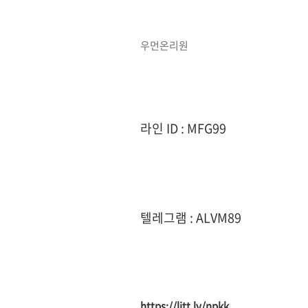
우먼온리원
라인 ID : MFG99
텔레그램 : ALVM89
https://litt.ly/npkk