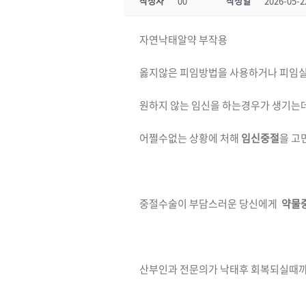
작성자
00
작성일
2026-05-2
자연낙­태알약 부작용
옳지않은 피임방법을 사용하거나 피임
원하지 않는 임신을 하는경우가 생기는
어쩔수없는 상황에 처해
임신중절
을 고
중절수술이 부담스러운 당신에게
약물
산부인과 전문의가 낙태후 회복되실때