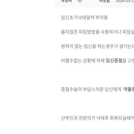
작성자
00
작성일
2026-05-2
임신초기낙­태알약 부작용
옳지않은 피임방법을 사용하거나 피임
원하지 않는 임신을 하는경우가 생기는
어쩔수없는 상황에 처해
임신중절
을 고
중절수술이 부담스러운 당신에게
약물
산부인과 전문의가 낙태후 회복되실때