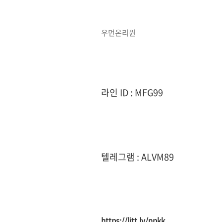
우먼온리원
라인 ID : MFG99
텔레그램 : ALVM89
https://litt.ly/npkk