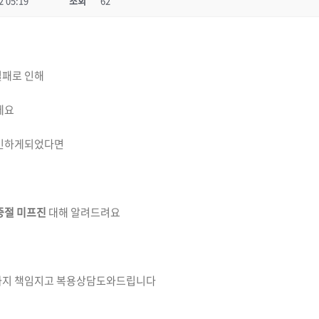
2 05:19
조회
62
실패로 인해
데요
민하게되었다면
중절 미프진
대해 알려드려요
까지 책임지고 복용상담도와드립니다