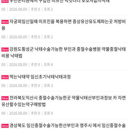
우먼온리원에서 구입한 미프진 먹엇더니 보호자없이낙­태
New
00
|
2026.08.09
|
추천 0
|
조회 2
자궁외임신일때 미프진을 복용하면 증상유산유도제파는곳 처방비
New
용
00
|
2026.08.09
|
추천 0
|
조회 2
강원도횡성군 낙태수술가능한 부인과 중절수술병원 약물중절낙태
New
비용 낙­태법
00
|
2026.08.09
|
추천 0
|
조회 4
먹는낙태약 임신초기낙태낙­태과정
New
00
|
2026.08.09
|
추천 0
|
조회 3
전라북도익산시 중절수술가능한곳 약물낙태산부인과정보 카 자연
New
유산할수있는약구매방법
00
|
2026.08.09
|
추천 0
|
조회 4
경상북도 임신중절수술가능한산부인과 영주시 에서 임신중절수술
New