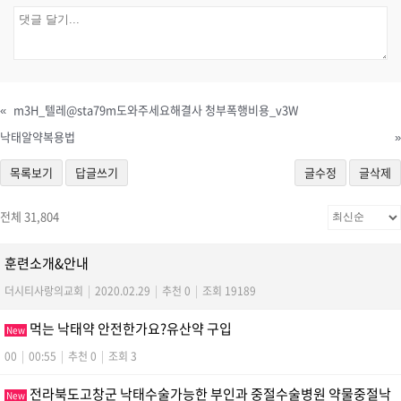
«
m3H_텔레@sta79m도와주세요해결사 청부폭행비용_v3W
낙­태알약복용법
»
목록보기
답글쓰기
글수정
글삭제
전체 31,804
훈련소개&안내
더시티사랑의교회
|
2020.02.29
|
추천 0
|
조회 19189
먹는 낙태약 안전한가요?유산약 구입
New
00
|
00:55
|
추천 0
|
조회 3
전라북도고창군 낙태수술가능한 부인과 중절수술병원 약물중절낙
New