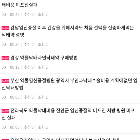
태비용 미­프진실패
00
|
00:48
|
추천 0
|
조회 2
강남임신중절 이후 건강을 위해서라도 처음 선택을 신중하게먹는
New
낙­태약 설명
00
|
00:30
|
추천 0
|
조회 2
경강 약물낙태자연낙­태약 구매방법
New
00
|
00:12
|
추천 0
|
조회 2
부산 약물임신중절병원 광역시 부인과낙태수술비용 계획에없던 임
New
신낙­태방법
00
|
00:06
|
추천 0
|
조회 2
전라북도 약물낙태비용 진안군 임신중절약 미프진 처방 병원 미­프
New
진 실패
00
|
00:00
|
추천 0
|
조회 2