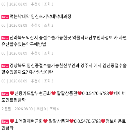
00
|
2026.08.09
|
추천 0
|
조회 3
먹는낙태약 임신초기낙태낙­태과정
New
00
|
2026.08.09
|
추천 0
|
조회 3
전라북도익산시 중절수술가능한곳 약물낙태산부인과정보 카 자연
New
유산할수있는약구매방법
00
|
2026.08.09
|
추천 0
|
조회 3
경상북도 임신중절수술가능한산부인과 영주시 에서 임신중절수술
New
할수있을까요? 유산방법이란
00
|
2026.08.09
|
추천 0
|
조회 3
신용카드할부현금화
팔팔상품권
0I0.5470.6788
네이버
New
포인트현금화
이팔팔
|
2026.08.09
|
추천 0
|
조회 4
소액결제현금화
팔팔상품권
0I0.5470.6788
정보이용료
New
현금화