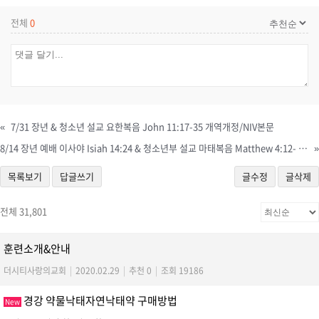
전체
0
«
7/31 장년 & 청소년 설교 요한복음 John 11:17-35 개역개정/NIV본문
8/14 장년 예배 이사야 Isiah 14:24 & 청소년부 설교 마태복음 Matthew 4:12- 17 개역개정/NIV본문
»
목록보기
답글쓰기
글수정
글삭제
전체 31,801
훈련소개&안내
더시티사랑의교회
|
2020.02.29
|
추천 0
|
조회 19186
경강 약물낙태자연낙­태약 구매방법
New