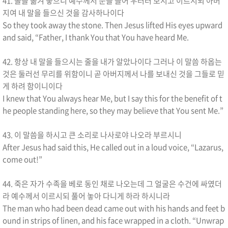
41. 돌을 옮겨 놓으니 예수께서 눈을 들어 우러러 보시고 이르시되 아버
지여 내 말을 들으신 것을 감사하나이다
So they took away the stone. Then Jesus lifted His eyes upward
and said, “Father, I thank You that You have heard Me.
42. 항상 내 말을 들으시는 줄을 내가 알았나이다 그러나 이 말씀 하옵는
것은 둘러선 무리를 위함이니 곧 아버지께서 나를 보내신 것을 그들로 믿
게 하려 함이니이다
I knew that You always hear Me, but I say this for the benefit of t
he people standing here, so they may believe that You sent Me.”
43. 이 말씀을 하시고 큰 소리로 나사로야 나오라 부르시니
After Jesus had said this, He called out in a loud voice, “Lazarus,
come out!”
44. 죽은 자가 수족을 베로 동인 채로 나오는데 그 얼굴은 수건에 싸였더
라 예수께서 이르시되 풀어 놓아 다니게 하라 하시니라
The man who had been dead came out with his hands and feet b
ound in strips of linen, and his face wrapped in a cloth. “Unwrap