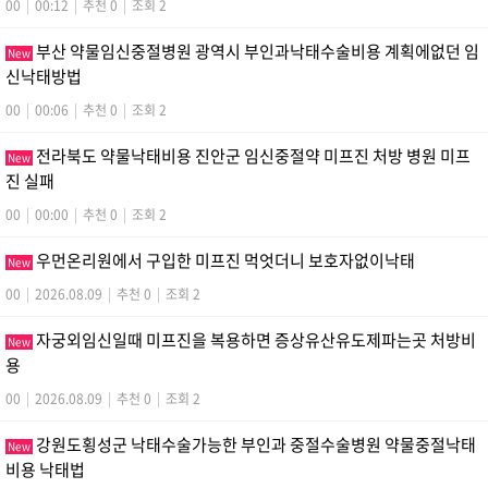
00
|
00:12
|
추천 0
|
조회 2
부산 약물임신중절병원 광역시 부인과낙태수술비용 계획에없던 임
New
신낙­태방법
00
|
00:06
|
추천 0
|
조회 2
전라북도 약물낙태비용 진안군 임신중절약 미프진 처방 병원 미­프
New
진 실패
00
|
00:00
|
추천 0
|
조회 2
우먼온리원에서 구입한 미프진 먹엇더니 보호자없이낙­태
New
00
|
2026.08.09
|
추천 0
|
조회 2
자궁외임신일때 미프진을 복용하면 증상유산유도제파는곳 처방비
New
용
00
|
2026.08.09
|
추천 0
|
조회 2
강원도횡성군 낙태수술가능한 부인과 중절수술병원 약물중절낙태
New
비용 낙­태법