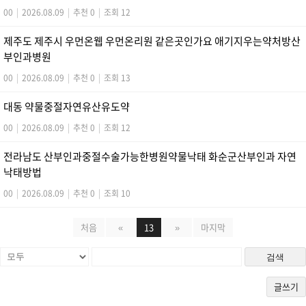
00
|
2026.08.09
|
추천 0
|
조회 12
제주도 제주시 우먼온웹 우먼온리원 같은곳인가요 애기지우는약처방산
부인과병원
00
|
2026.08.09
|
추천 0
|
조회 13
대동 약물중절자연유산유도약
00
|
2026.08.09
|
추천 0
|
조회 12
전라남도 산부인과중절수술가능한병원약물낙태 화순군산부인과 자연
낙­태방법
00
|
2026.08.09
|
추천 0
|
조회 10
처음
«
13
»
마지막
검색
글쓰기