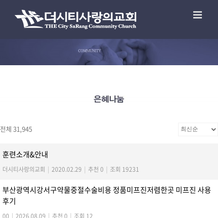
전체 31,945
훈련소개&안내
더시티사랑의교회
|
2020.02.29
|
추천 0
|
조회 19231
부산광역시강서구약물중절수술비용 정품미프진저렴한곳 미­프진 사용
후기
00
|
2026.08.09
|
추천 0
|
조회 12