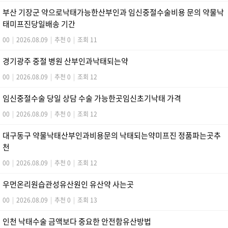
부산 기장군 약으로낙태가능한산부인과 임신중절수술비용 문의 약물낙
태미프진당일배송 기간
00
|
2026.08.09
|
추천 0
|
조회 11
경기광주 중절 병원 산부인과낙­태되는약
00
|
2026.08.09
|
추천 0
|
조회 12
임신중절수술 당일 상담 수술 가능한곳임신초기낙­태 가격
00
|
2026.08.09
|
추천 0
|
조회 12
대구동구 약물낙태산부인과비용문의 낙태되는약미프진 정품파는곳추
천
00
|
2026.08.09
|
추천 0
|
조회 12
우먼온리원습관성유산원인 유산약 사는곳
00
|
2026.08.09
|
추천 0
|
조회 13
인천 낙태수술 금액보다 중요한 안전함유산방법