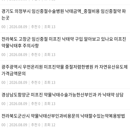
경기도 의정부시 임신중절수술병원 낙태금액_중절비용 임신중절약 파
는곳
00
|
2026.08.09
|
추천 0
|
조회 13
전라북도 고창군 임신중절 미프진 낙태약 구입 알아보고 있나요 미­프진
약물낙­태후 주의사항
00
|
2026.08.09
|
추천 0
|
조회 13
광주광역시 우먼온리원 미프진약물 중절저렴한병원 카 자연유산유도제
가격금액문의
00
|
2026.08.09
|
추천 0
|
조회 13
경상남도함양군 미프진 약물낙태수술가능한산부인과 카 낙­태약 상담
00
|
2026.08.09
|
추천 0
|
조회 13
전라북도군산시 약물낙태산부인과비용문의 낙태할수있는약복용방법
00
|
2026.08.09
|
추천 0
|
조회 12