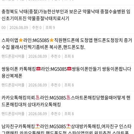
충청북도 낙태(중절)가능한산부인과 보은군 약물낙태 중절수술병원 임
신초기미프진 약물중절낙태치료시기
00
|
2026.08.09
|
추천 0
|
조회 9
스파이앱
라인:MG5085
직원핸드폰에 도청앱 핸드폰도청장치 증거
수집 몰래사진찍기좀비폰 복사폰,핸드폰도청.
핸드폰감시어플
|
2026.08.09
|
추천 0
|
조회 8
쌍둥이폰 카톡해킹
라인:MG5085
쌍둥이폰만들기 쌍둥이폰팝니다
용산복제폰
핸드폰감시어플
|
2026.08.09
|
추천 0
|
조회 8
카카오톡해킹의뢰
라인:MG5085
스마트폰해킹당했을때어떻게 핸
드폰해킹대처 상대카카오톡해킹
핸드폰감시어플
|
2026.08.09
|
추천 0
|
조회 8
남자친구카톡해킹
라인:MG5085
상대방카톡해킹,여자친구 인스타
그램해킹,카카오톡해킹,핸드폰도청,스파이앱의뢰.위치추적.스마트폰