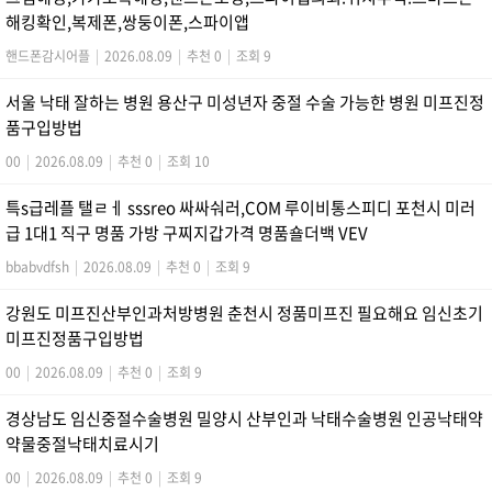
해킹확인,복제폰,쌍둥이폰,스파이앱
핸드폰감시어플
|
2026.08.09
|
추천 0
|
조회 9
서울 낙태 잘하는 병원 용산구 미성년자 중절 수술 가능한 병원 미프진정
품구입방법
00
|
2026.08.09
|
추천 0
|
조회 10
특s급레플 탤ㄹㅔ sssreo 싸싸숴러,COM 루이비통스피디 포천시 미러
급 1대1 직구 명품 가방 구찌지갑가격 명품숄더백 VEV
bbabvdfsh
|
2026.08.09
|
추천 0
|
조회 9
강원도 미프진산부인과처방병원 춘천시 정품미프진 필요해요 임신초기
미프진정품구입방법
00
|
2026.08.09
|
추천 0
|
조회 9
경상남도 임신중절수술병원 밀양시 산부인과 낙태수술병원 인공낙태약
약물중절낙태치료시기
00
|
2026.08.09
|
추천 0
|
조회 9