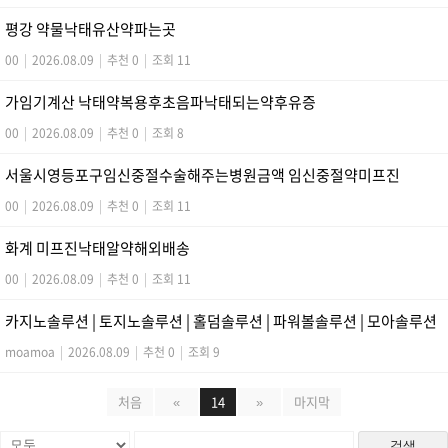
평강 약물낙태유산약파는곳
00
|
2026.08.09
|
추천 0
|
조회 11
가임기계산 낙태약복용후초음파낙태되는약후유증
00
|
2026.08.09
|
추천 0
|
조회 8
서울시영등포구임신중절수술해주는병원금액 임신중절약미­프진
00
|
2026.08.09
|
추천 0
|
조회 11
화계 미프진낙­태알약해외배송
00
|
2026.08.09
|
추천 0
|
조회 11
카지노솔루션 | 토지노솔루션 | 홀덤솔루션 | 파워볼솔루션 | 모아솔루션
moamoa
|
2026.08.09
|
추천 0
|
조회 9
처음
«
14
»
마지막
검색