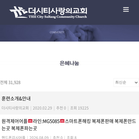
전체 31,928
훈련소개&안내
더시티사랑의교회
|
2020.02.29
|
추천 0
|
조회 19225
원격제어어플
라인:MG5085
스마트폰해킹 복제폰판매 복제폰만드
는곳 복제폰파는곳
핸드폰감시어플
|
2026.08.09
|
추천 0
|
조회 8