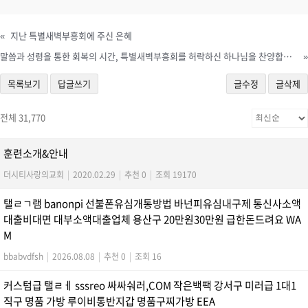
«
지난 특별새벽부흥회에 주신 은혜
말씀과 성령을 통한 회복의 시간, 특별새벽부흥회를 허락하신 하나님을 찬양합니다.
»
목록보기
답글쓰기
글수정
글삭제
전체 31,770
훈련소개&안내
더시티사랑의교회
|
2020.02.29
|
추천 0
|
조회 19170
탤ㄹㄱ램 banonpi 선불폰유심개통방법 바넌피유심내구제 통신사소액
대출비대면 대부소액대출업체 용산구 20만원30만원 급한돈드려요 WA
M
bbabvdfsh
|
2026.08.08
|
추천 0
|
조회 16
커스텀급 탤ㄹㅔ sssreo 싸싸숴러,COM 작은백팩 강서구 미러급 1대1
직구 명품 가방 루이비통반지갑 명품구찌가방 EEA