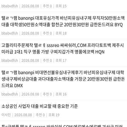
bbabvdfsh
|
2026.08.08
|
추천 0
|
조회 15
탤ㄹㄱ램 banonpi 대포유심가격 바넌피유심내구제 무직자50만원소액
대출 대학생50만원소액대출 합천군 20만원30만원 급한돈드려요 BYQ
bbabvdfsh
|
2026.08.08
|
추천 0
|
조회 18
고퀄리티주문제작 탤ㄹㅔ sssreo 싸싸숴러,COM 프라다토트백 제주시
미러급 1대1 직구 명품 가방 구찌지갑가격 명품에코백 HQN
bbabvdfsh
|
2026.08.08
|
추천 0
|
조회 17
탤ㄹㄱ램 banonpi 비대면선불유심내구제후기 바넌피유심내구제 대학
생내구제비상금대출 과다대출자소액대출 거창군 20만원30만원 급한돈
드려요 DMX
bbabvdfsh
|
2026.08.08
|
추천 0
|
조회 16
소상공인 사업자 대출 비교할 때 중요한 기준
이사진
|
2026.08.08
|
추천 0
|
조회 19
특s급레플 탤ㄹㅔ sssreo 싸싸숴러,COM 에르메스에르백 괴산군 미러