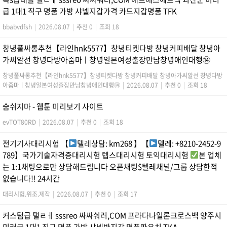
급 1대1 직구 명품 가방 샤넬지갑가격 카드지갑명품 TFK
bbabvdfsh
|
2026.08.07
|
추천 0
|
조회 18
창녕풀싸롱추천【라인hnk5577】창녕티켓다방 창녕커피배달 창녕아
가씨알선 창녕다방아줌마ㅣ창녕일본여성출장만남창녕애인대행⑭
창녕풀싸롱추천【라인hnk5577】창녕티켓다방 창녕커피배달 창녕아가씨알선 창녕다방
아줌마ㅣ창녕일본여성출장만남창녕애인대행⑭
|
2026.08.07
|
추천 0
|
조회 18
숨쉬지마 - 웹툰 미리보기 사이트
evTOT80RD
|
2026.08.07
|
추천 0
|
조회 18
전기기사대리시험 【
텔레상담: km268 】【
텔레: +8210-2452-9
789】국가기술자격증대리시험 텝스대리시험 토익대리시험
본 업체
는 1:1채팅으로만 상담해드립니다 오픈채팅$텔레채널/그룹 상담한적
없습니다!! 24시간
대리시험.위조.제작
|
2026.08.07
|
추천 0
|
조회 17
커스텀급 탤ㄹㅔ sssreo 싸싸숴러,COM 프라다나일론크로스백 양주시
미러급 1대1 직구 명품 가방 샤넬반지갑 명품파우치 TKA