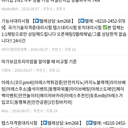
bbabvdfsh
|
2026.08.07
|
추천 0
|
조회 9
기능사대리시험 【
텔레상담: km268 】【
텔레: +8210-2452-978
9】국가기술자격증대리시험 텝스대리시험 토익대리시험
본 업체는
1:1채팅으로만 상담해드립니다 오픈채팅$텔레채널/그룹 상담한적 없습
니다!! 24시간
대리시험전문업체
|
2026.08.07
|
추천 0
|
조회 18
마가보감프리미엄을 알아볼 때 비교할 기준
이명숙
|
2026.08.07
|
추천 0
|
조회 21
아레스(코드pm4)|아레스먹튀검증|안전카지노|카지노블랙잭|라이브베
팅|아레스주소|출석이벤트|동행파워볼|라이브배팅|아레스도메인|페이
백이벤트|안전놀이터|메이저바카라|아레스추천인|토토mlb|아레스가
입코드|동행복권|안전공원|1인칭바카라|
Meo
|
2026.08.07
|
추천 0
|
조회 24
텝스자격증대리시험 【
텔레상담: km268 】【
텔레: +8210-2452-