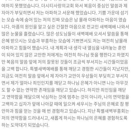
여하지 못했었습니다
.
더시티사랑의교회 와서 복음이 중심인 말씀과 제
자아가 부딪히면서 저는 아파하고 서운해 했었습니다
.
기쁨 가운데 섬기
는 모습 속에 숨어 있는 저의 진짜 모습은 남 몰래 아파하는 마음이 였습
니다
.
아픔의 원인을 알고 싶은 간절한 마음으로 전교인 새벽예배 나와서
많은 눈물을 흘렸습니다
.
많은 성도님들이 새벽예배 오셔서 말씀을 통해
은혜 받으시는 모습과 부흥하는 모습에 기쁘면서도 저는 여전히 남몰래
아파하고 힘들어 했습니다
.
내 계획과 내 생각 내 열심을 내려놓는 훈련
이 되어 있지 않은 교만한 저에게는 여전히 하나님 뜻을 행한다고 하였지
만 복음의 말씀 앞에 저의 잘못된 것들이 조금씩 부서지는 시간들이었음
을 고백 합니다
.
특별새벽예배를 통해 깨닫고 경험한 시간들이 지났지만
,
지금도 여전히 말씀 앞에서 제 자아가 교만이 우상들이 부딪히고 부서지
면서 제가 얼마나 죄인인지를 깨닫고 하나님 은혜가 아니면 나는 아무것
도 할 수 없는 연약한 존재임을 깨닫고 있습니다
.
하지만 죄인임을 깨닫
고 연약함을 깨달으며 낙심하는 것에 멈추는 것이 아니라
,
나의 연약함을
고백하고 십자가 앞에 나아갈 때에 일으켜 세우시는 주님의 은혜로 참 평
안하과 힘을 얻는 것을 매 번 경험하고 있습니다
.
지난 특별새벽부흥회는
저의 연약함을 드러내시고
,
새롭게 하시는 하나님의 은혜를 경험하도록
하는 도약대가 되었습니다
.