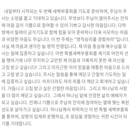
내일부터 시작되는 두 번째 새벽부흥회를 기도로 준비하며
,
주님이 주
시는 소망을 품고 기대하고 있습니다
.
무엇보다 주님이 열어주시는 잔치
에 마음 깊이 기쁨으로 참여할 수 있어 기쁘고 감사한 마음입니다
.
다락
방에서 릴레이 금식기도로 함께 힘을 모아 준비하니 더욱 사모하는 마음
과 비장한 마음도 주십니다
.
이 번 주제는
“
영적승리를 경험하라
”
입니다
.
사실 제 마음과 생각은 늘 영적 전쟁입니다
.
제 마음 중심에 예수님을 모
시는 일에 집중하고 싶습니다
.
이번 특별새벽부흥회를 계기로 여전히 선
을 행하기에 너무 무지하고 교만한 제 마음과 거룩하지 못한 제 자신을
고침 받고 싶습니다
!
그리고 미지근한 저의 믿음을 애통한 마음으로 드리
고 고침 받고 싶습니다
.
주시는 말씀을 통해 깨닫고 간절히 기도하는 일
에 집중하고 싶습니다
.
아프더라도 저의 죄를 더 깨닫고 회개하고 싶습니
다
.
거듭나고 고침 받고 싶은 간절한 마음입니다
.
그리고 하나님의 사랑
을 더 많이 깨닫고 싶습니다
.
그래서 하나님 앞에 진정한 삶의 예배자가
되고 싶습니다
.
언제나 기쁨으로 주님의 잔치에 참여하는 열매 맺는 복된
성도로 살아가고 싶습니다
.
하나님께서 허락하신 이 번 특별 새벽부흥회
를 통하여
,
성령의 임재와 운행하심
,
또 응답을 경험하는 귀한 시간이 되
기를 기대합니다
.