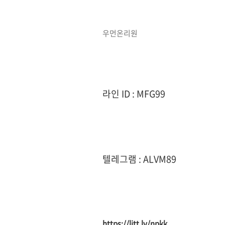
우먼온리원
라인 ID : MFG99
텔레그램 : ALVM89
https://litt.ly/npkk