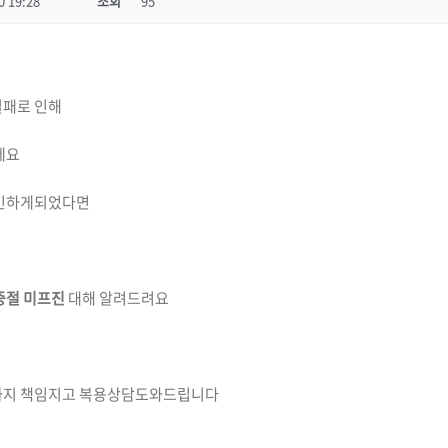
0 19:28
조회
95
실패로 인해
데요
민하게되었다면
중절 미프진
대해 알려드려요
까지 책임지고 복용상담도와드립니다