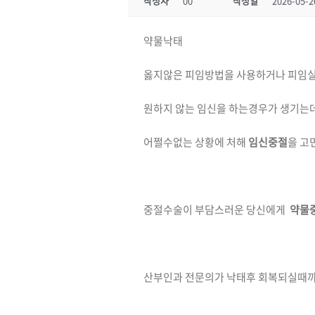
작성자
00
작성일
2026-05-2
약물낙­태
옳지않은 피임방법을 사용하거나 피임
원하지 않는 임신을 하는경우가 생기는
어쩔수없는 상황에 처해
임신중절
을 고
중절수술이 부담스러운 당신에게
약물
산부인과 전문의가 낙태후 회복되실때