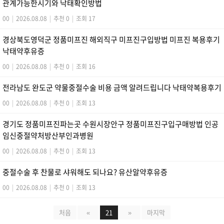
관계가능한시기와 낙태확인방법
00
|
2026.08.08
|
추천 0
|
조회 17
경상북도영덕군 정품미프진 해외직구 미프진구입방법 미프진 복용후기
낙태약후유증
00
|
2026.08.08
|
추천 0
|
조회 16
전라남도 완도군 약물중절수술 비용 금액 알려드립니다 낙태약복용후기
00
|
2026.08.08
|
추천 0
|
조회 13
경기도 정품미프진파는곳 수원시장안구 정품미프진구입구매방법 인공
임신중절약처방산부인과병원
00
|
2026.08.08
|
추천 0
|
조회 13
중절수술 후 찬물로 샤워해도 되나요? 유산알약후유증
00
|
2026.08.08
|
추천 0
|
조회 13
처음
«
21
»
마지막