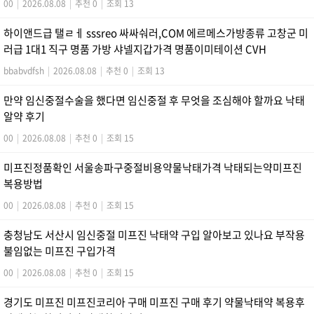
00
|
2026.08.08
|
추천 0
|
조회 13
하이앤드급 탤ㄹㅔ sssreo 싸싸숴러,COM 에르메스가방종류 고창군 미
러급 1대1 직구 명품 가방 샤넬지갑가격 명품이미테이션 CVH
bbabvdfsh
|
2026.08.08
|
추천 0
|
조회 13
만약 임신중절수술을 했다면 임신중절 후 무엇을 조심해야 할까요 낙­태
알약 후기
00
|
2026.08.08
|
추천 0
|
조회 15
미프진정품확인 서울송파구중절비용약물낙태가격 낙태되는약미프진
복용방법
00
|
2026.08.08
|
추천 0
|
조회 15
충청남도 서산시 임신중절 미프진 낙태약 구입 알아보고 있나요 부작용
불임없는 미프진 구입가격
00
|
2026.08.08
|
추천 0
|
조회 15
경기도 미프진 미프진코리아 구매 미프진 구매 후기 약물낙태약 복용후