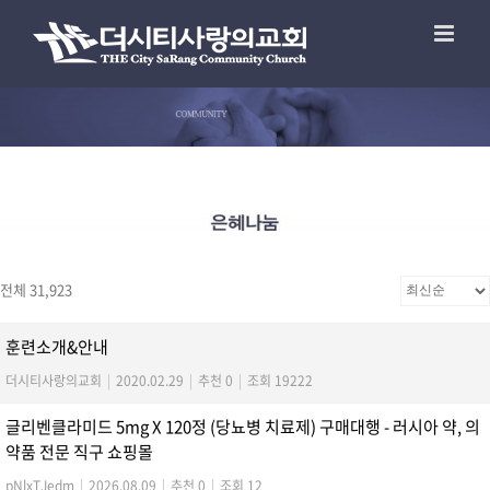
전체 31,923
훈련소개&안내
더시티사랑의교회
|
2020.02.29
|
추천 0
|
조회 19222
글리벤클라미드 5mg X 120정 (당뇨병 치료제) 구매대행 - 러시아 약, 의
약품 전문 직구 쇼핑몰
pNlxTJedm
|
2026.08.09
|
추천 0
|
조회 12