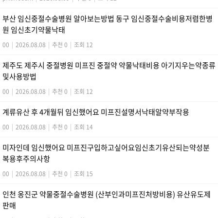
부산 임신중절수술병원 알아보는방법 동구 임신중절수술비용저렴한병
원 임신초기약물낙­태
00
|
2026.08.08
|
추천 0
|
조회 12
제주도 제주시 중절병원 미프진 중절약 약물낙태비용 아기지우는약종류
및사용방법
00
|
2026.08.08
|
추천 0
|
조회 12
계류유산 후 4개월뒤 임신했어요 미프진설명서낙­태알약부작용
00
|
2026.08.08
|
추천 0
|
조회 14
미자인데 임신했어요 미프진구입하고싶어요임신초기유산되는약성분
복용후주의사항
00
|
2026.08.08
|
추천 0
|
조회 15
인천 옹진군 약물중절수술병원 (산부인과미프진처방비용) 유산유도제
판매