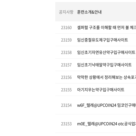
공지사항
훈련소개&안내
23160
셀퍼럴 구조를 이해할 때 먼저 볼 체
23159
임신중절유도제구입구매사이트
23158
임신초기자연유산약구입구매사이트
23157
임신초기낙태알약구입구매사이트
23156
막막한 상황에서 정리해보는 상속포
23155
아기지우는약구입구매사이트
23154
w6F_텔레@UPCOIN24 밈코인구
23153
m0E_텔레@UPCOIN24 otc공