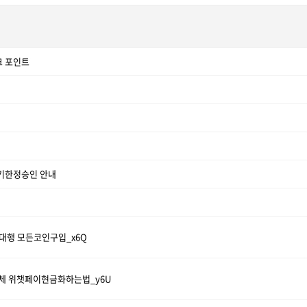
크 포인트
기한정승인 안내
매대행 모든코인구입_x6Q
식업체 위챗페이현금화하는법_y6U