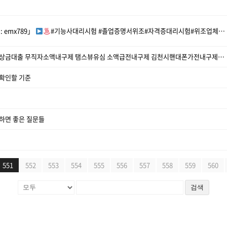
: emx789」
#기능사대리시험 #졸업증명서위조#자격증대리시험#위조업체#제작업체
탤ㄹH상담 TSBUSIM 소액내구제비상금대출 무직자소액내구제 탬스뷰유심 소액급전내구제 김천시핸대폰가전내구제비대면 선불유심20만원 SCX
확인할 기준
하면 좋은 질문들
551
552
553
554
555
556
557
558
559
560
검색