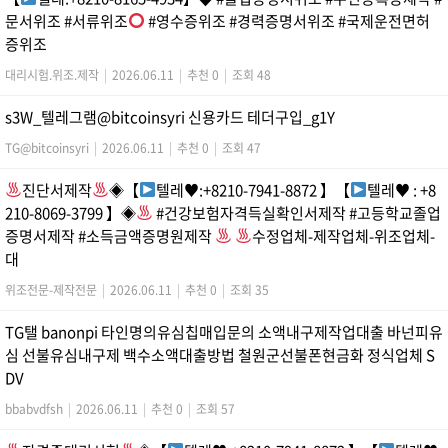
문서위조 #서류위조
#영수증위조 #경력증명서위조 #국제운전면허
증위조
대리시험.위조.제작
|
2026.06.11
|
추천 0
|
조회 48
s3W_텔레그램@bitcoinsyri 신용카드 테더구입_g1Y
TG@bitcoinsyri
|
2026.06.11
|
추천 0
|
조회 47
진단서제작
◈【
텔레
♥
:+8210-7941-8872 】【
텔레
♥
: +8
210-8069-3799 】◈
#건강보험자격득실확인서제작 #고등학교졸업
증명서제작 #소득금액증명원제작
수정업체-제작업체-위조업체-
대
위조전문-제작전문
|
2026.06.11
|
추천 0
|
조회 35
TG탤 banonpi 타인명의유심칩매입문의 소액내구제작업대출 바넌피유
심 선불유심내구제 백수소액대출방법 철원군선불폰현금화 정식업체 S
DV
bbabvdfsh
|
2026.06.11
|
추천 0
|
조회 57