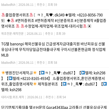
bbabvdfsh
|
2026.06.11
|
추천 0
|
조회 59
졸업증명서위조
〖ㅋㅏ_톡
♥
: dk349 ✚텔레: +8210-8056-790
9〗◈
#면허증위조 #면허증제작 #신분증위조 #신분증제작 #졸업증
명서위조
수정업체-제작업체-위조업체-대리시험
▣
위조전문-제작전문
|
2026.06.11
|
추천 0
|
조회 39
TG탤 banonpi 해외선불유심 긴급생계자금대출지원 바넌피유심 선불
유심내구제 무직자당일급전대출내구제 구미시선불폰현금화 정식업체
MLB
bbabvdfsh
|
2026.06.11
|
추천 0
|
조회 58
병원진단서제작ぷ
【
ㅋㅏ_톡
♥
: dsd67 】【
텔레: ksh298
】【
텔레:+8210-8165-4934】 ル졸업증명서위조,혼인관계증명서
위조,졸업증명서제작
제적등본위조 【
ㅋㅏ_톡
♥
: dsd67 】【
텔레: ksh298
대리시험.위조.제작
|
2026.06.11
|
추천 0
|
조회 54
단기연체기록대출 탤ㄹH문의 Gora43430aa 고라통신 선불유심내구제