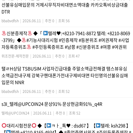
선불유심매입문의 거제시무직자비대면소액대출 카카오톡비상금대출
DTR
bbabvdfsh
|
2026.06.11
|
추천 0
|
조회 56
신분증제작
◆「
텔레
♥
:+8210-7941-8872 텔레: +8210-8069
-3799」◆
#기능사대리시험 #민증제작 #등본위조 #여권제작 #사업
자등록증위조
#주민등록증위조 #남쯩 #신분증위조 #여쯩 #여권위
위조전문-제작전문
|
2026.06.11
|
추천 0
|
조회 47
탤ㄹH상담 TSBUSIM 사업자긴급대출 주말소액급전해결 탬스뷰유심
소액급전내구제 강북구핸대폰가전내구제비대면 타인명의선불유심매
입문의 NNR
bbabvdfsh
|
2026.06.11
|
추천 0
|
조회 52
s3I_텔레@UPCOIN24 문상91% 문상현금화91%_q4R
텔레@UPCOIN24
|
2026.06.11
|
추천 0
|
조회 52
대리시험전문
◆【
ㅋㅏ_톡
♥
: dsd67 】【
텔레: ksh298 】
【
텔레:+8210-8165-4934】◆ #졸업증명서위조 #주민등록증제작 #