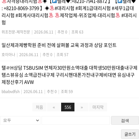
자격증대리시험
◈【
텔레
♥
:+8210-7941-8872 】【
텔레
♥
: +8210-8069-3799 】◈
#대리시험 #회계1급대리시험 #세무1급대
리시험 #회계사대리시험
제작업체-위조업체-대리시험
#대리시
험
위조전문-제작전문
|
2026.06.11
|
추천 0
|
조회 63
일산제과제빵학원 준비 전에 살펴볼 교육 과정과 상담 포인트
호이아나
|
2026.06.11
|
추천 0
|
조회 57
탤ㄹH상담 TSBUSIM 연체자30만원소액대출 대학생50만원대출내구제
탬스뷰유심 소액급전내구제 구리시핸대폰가전내구제비대면 유심내구
제정산후기 AVW
bbabvdfsh
|
2026.06.11
|
추천 0
|
조회 59
처음
«
556
»
마지막
검색
글쓰기