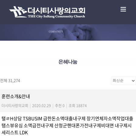
전체 31,274
훈련소개&안내
더시티사랑의교회
|
2020.02.29
|
추천 0
|
조회 18874
탤ㄹH상담 TSBUSIM 급한돈소액대출내구제 장기연체자소액작업대출
탬스뷰유심 소액급전내구제 산청군핸대폰가전내구제비대면 내구제시
세리스트 LDK