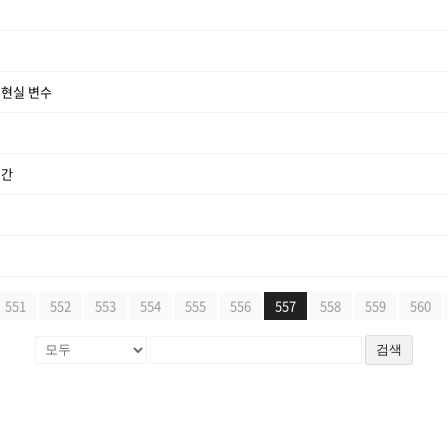
 현실 변수
기간
551
552
553
554
555
556
557
558
559
560
검색