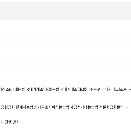
b3R_텔레@CASHFILTER365 국내거래소fds깨는법 국내거래소fds뚫는법 국내거래소fds뚫어주는곳 국내거래소fds해결방법 국내거래소fds해
i2K_텔레@CASHFILTER365 불법자금현금화 탈세하는방법 세무조사피하는방법 세금적게내는방법 검돈현금화문의 코인믹싱 코인추적피하는방법_c2O
과 진행 방식