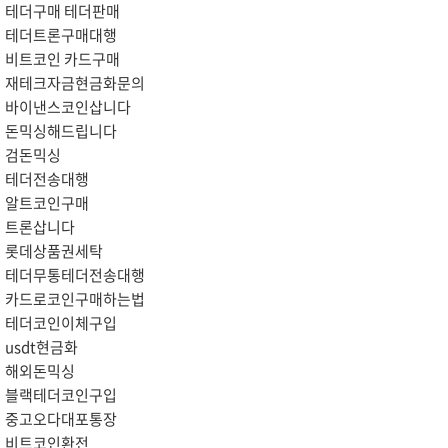
테더구매 테더판매
테더트론구매대행
비트코인 카드구매
재테크자금현금화문의
바이낸스코인삽니다
돈믹싱해드립니다
검돈믹싱
테더전송대행
알트코인구매
트론삽니다
롯데상품권세탁
테더무통테더전송대행
카드로코인구매하는법
테더코인이체구입
usdt현금화
해외돈믹싱
블랙테더코인구입
중고오다대포통장
비트코인환전