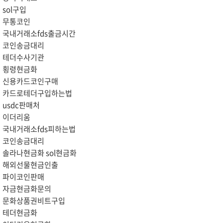
sol구입
무통코인
국내거래소fds출금시간
코인송금대리
테더수사기관
횡령현금화
신용카드코인구매
카드로테더구입하는법
usdc판매처
이더리움
국내거래소fds피하는법
코인송금대리
솔라나현금화 sol현금화
해외선물현금인출
파이코인판매
자금현금화문의
문화상품권비트구입
테더현금화