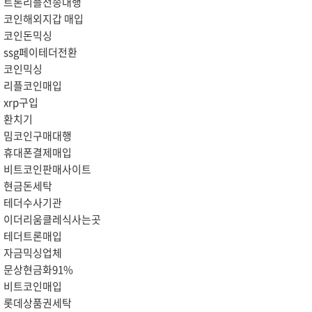
트론리플전송대행
코인해외지갑 매입
코인돈믹싱
ssg페이테더전환
코인믹싱
리플코인매입
xrp구입
환치기
밈코인구매대행
휴대폰결제매입
비트코인판매사이트
현금돈세탁
테더수사기관
이더리움클레식사는곳
테더트론매입
자금믹싱업체
문상현금화91%
비트코인매입
롯데상품권세탁