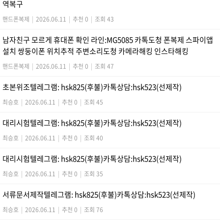
역복구
핸드폰복제
|
2026.06.11
|
추천 0
|
조회 43
남자친구 모르게 휴대폰 확인 라인:MG5085 카톡도청 폰복제 스파이앱
설치 쌍둥이폰 위치추적 주변소리도청 카메라해킹 인스타해킹
핸드폰복제
|
2026.06.11
|
추천 0
|
조회 47
초본위조텔레그램: hsk825(후불)카톡상담:hsk523(선제작)
최승호
|
2026.06.11
|
추천 0
|
조회 45
대리시험텔레그램: hsk825(후불)카톡상담:hsk523(선제작)
최승호
|
2026.06.11
|
추천 0
|
조회 40
대리시험텔레그램: hsk825(후불)카톡상담:hsk523(선제작)
최승호
|
2026.06.11
|
추천 0
|
조회 35
서류문서제작텔레그램: hsk825(후불)카톡상담:hsk523(선제작)
최승호
|
2026.06.11
|
추천 0
|
조회 76