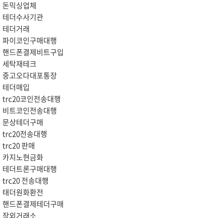
돈믹싱업체
테더수사기관
테더거래
파이코인구매대행
핸드폰결제비트구입
세탁재테크
중고오다대포통장
테더매입
trc20코인전송대행
비트코인전송대행
문상테더구매
trc20전송대행
trc20 판매
카지노현금화
테더트론구매대행
trc20 전송대행
태더원화환전
핸드폰결제테더구매
장외거래소