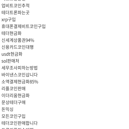
업비트코인추적
테더트론파는곳
xrp구입
휴대폰결제비트코인구입
테더현금화
신세계상품권94%
신용카드코인대행
usdt현금화
sol판매처
세무조사피하는방법
바이낸스코인삽니다
소액결제현금화85%
리플코인판매
이더리움현금화
문상테더구매
돈믹싱
모든코인구입
테더코인판매합니다