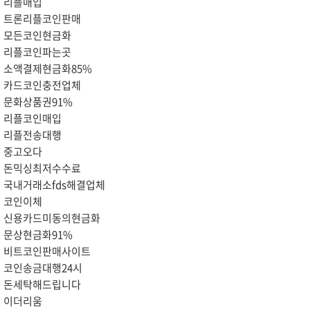
리플매입
트론리플코인판매
모든코인현금화
리플코인파는곳
소액결제현금화85%
카드코인충전업체
문화상품권91%
리플코인매입
리플전송대행
중고오다
돈믹싱최저수수료
국내거래소fds해결업체
코인이체
신용카드미동의현금화
문상현금화91%
비트코인판매사이트
코인송금대행24시
돈세탁해드립니다
이더리움