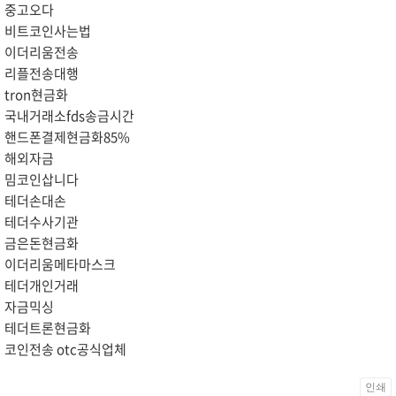
중고오다
비트코인사는법
이더리움전송
리플전송대행
tron현금화
국내거래소fds송금시간
핸드폰결제현금화85%
해외자금
밈코인삽니다
테더손대손
테더수사기관
금은돈현금화
이더리움메타마스크
테더개인거래
자금믹싱
테더트론현금화
코인전송 otc공식업체
인쇄