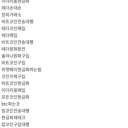
이더리움현금화
테더손대손
장외거래소
비트코인전송대행
테더코인매입
테더매입
비트코인전송대행
테더원화환전
솔라나원화구입
비트코인구입
위챗페이현금화하는법
코인이체구입
비트코인현금화
이더리움매입
모든코인현금화
btc파는곳
밈코인전송대행
현금화재테크
잡코인구입대행