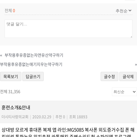
전체
0
«
부작용후유증없는자연유산약구하기
부작용후유증없는애기지우는약구하기
»
목록보기
답글쓰기
글수정
글삭제
전체 31,356
훈련소개&안내
더시티사랑의교회
|
2020.02.29
|
추천 0
|
조회 18893
상대방 모르게 휴대폰 복제 앱 라인:MG5085 복사폰 외도증거수집 폰 해
킹의뢰 통화녹음 위치추적 카톡해킹 주변소리도청 스파이앱 프로그램