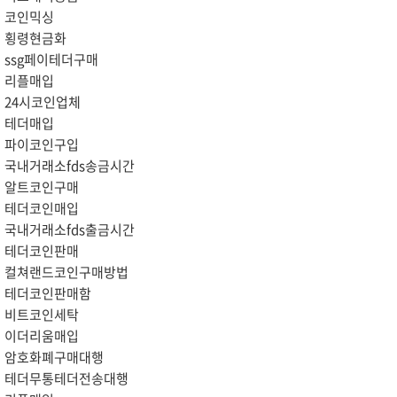
코인믹싱
횡령현금화
ssg페이테더구매
리플매입
24시코인업체
테더매입
파이코인구입
국내거래소fds송금시간
알트코인구매
테더코인매입
국내거래소fds출금시간
테더코인판매
컬쳐랜드코인구매방법
테더코인판매함
비트코인세탁
이더리움매입
암호화폐구매대행
테더무통테더전송대행