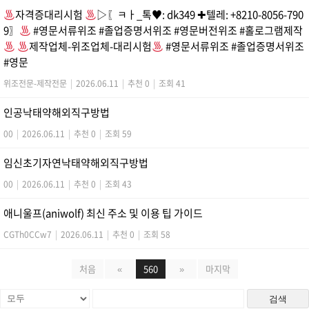
자격증대리시험
▷〖ㅋㅏ_톡
♥
: dk349 ✚텔레: +8210-8056-790
9〗
#영문서류위조 #졸업증명서위조 #영문버전위조 #홀로그램제작
제작업체-위조업체-대리시험
#영문서류위조 #졸업증명서위조
#영문
위조전문-제작전문
|
2026.06.11
|
추천 0
|
조회 41
인공낙태약해외직구방법
00
|
2026.06.11
|
추천 0
|
조회 59
임신초기자연낙태약해외직구방법
00
|
2026.06.11
|
추천 0
|
조회 43
애니울프(aniwolf) 최신 주소 및 이용 팁 가이드
CGTh0CCw7
|
2026.06.11
|
추천 0
|
조회 58
처음
«
560
»
마지막
검색