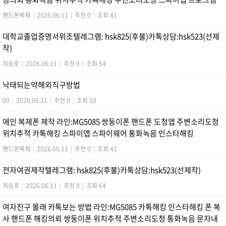
핸드폰복제
|
2026.06.11
|
추천 0
|
조회 41
대학교졸업증명서위조텔레그램: hsk825(후불)카톡상담:hsk523(선제
작)
최승호
|
2026.06.11
|
추천 0
|
조회 54
낙태되는약해외직구방법
00
|
2026.06.11
|
추천 0
|
조회 58
애인 복제폰 제작 라인:MG5085 쌍둥이폰 핸드폰 도청앱 주변소리도청
위치추적 카톡해킹 스파이앱 스파이웨어 통화녹음 인스타해킹
핸드폰복제
|
2026.06.11
|
추천 0
|
조회 41
전자여권제작텔레그램: hsk825(후불)카톡상담:hsk523(선제작)
최승호
|
2026.06.11
|
추천 0
|
조회 64
여자친구 몰래 카톡보는 방법 라인:MG5085 카톡해킹 인스타해킹 폰 복
사 핸드폰 해킹의뢰 쌍둥이폰 위치추적 주변소리도청 통화녹음 문자내