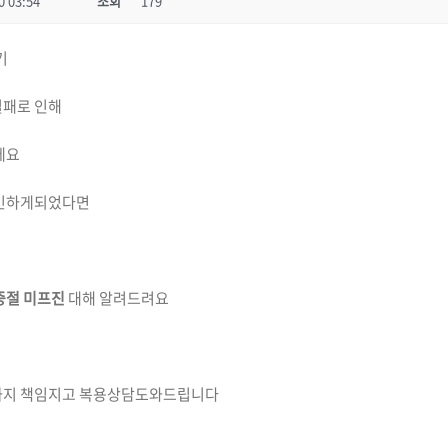
0 03:54
조회
179
기
실패로 인해
데요
민하게되었다면
중절 미프진
대해 알려드려요
까지 책임지고 복용상담도와드립니다