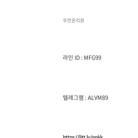
우먼온리원
라인 ID : MFG99
텔레그램 : ALVM89
https://litt.ly/npkk