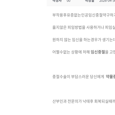
작성자
00
작성일
2026-04-3
부작용후유증없는인공임신중절약구하
옳지않은 피임방법을 사용하거나 피임
원하지 않는 임신을 하는경우가 생기는
어쩔수없는 상황에 처해
임신중절
을 고
중절수술이 부담스러운 당신에게
약물
산부인과 전문의가 낙태후 회복되실때