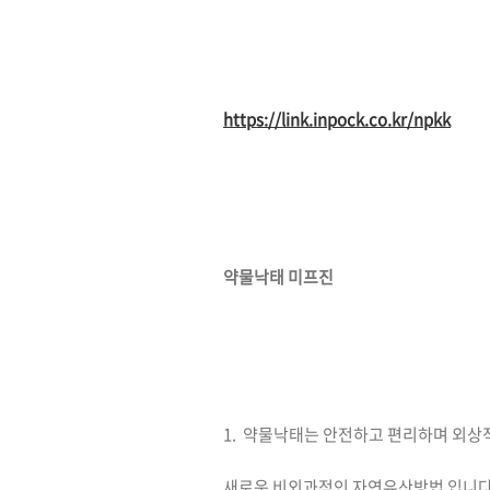
https://link.inpock.co.kr/npkk
약물낙태 미프진
1. 약물낙태는 안전하고 편리하며 외
새로운 비외과적인 자연유산방법 입니