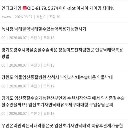
인디­고게­임
OIO-81 79. 5 274 아이-slot 아시아 게이밍 최대%
awaw
|
2026.08.07
|
추천 0
|
조회 20
녹사평 낙태알약낙태할수있는약복용가능한시기
00
|
2026.08.07
|
추천 0
|
조회 18
경기도광주시약물중절수술비용 정품미프진저렴한곳 인공낙태약복용
방법
00
|
2026.08.07
|
추천 0
|
조회 18
강원도 약물임신중절병원 삼척시 부인과낙태수술비용 약물낙­태
00
|
2026.08.07
|
추천 0
|
조회 17
경기도 임신중절수술가능한산부인과 수원시장안구 에서 임신중절수술
할수있을까요? 임신초기자연낙태유도제구매대행 구입상담문의
00
|
2026.08.07
|
추천 0
|
조회 18
우먼온리원먹는낙태약좋은곳 임신초기자연낙태약 복용후관계가능한