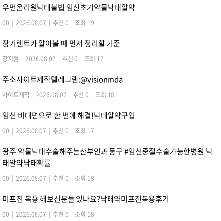
우먼온리원낙태불법 임신초기약물낙­태알약
00
|
2026.08.07
|
추천 0
|
조회 19
장기렌트카 알아볼 때 먼저 정리할 기준
장지원
|
2026.08.07
|
추천 0
|
조회 17
주소사이트제작텔레그램:@visionmda
사이트제작
|
2026.08.07
|
추천 0
|
조회 18
임신 비대면으로 한 번에 해결!낙­태알약구입
00
|
2026.08.07
|
추천 0
|
조회 17
광주 약물낙태수술해주는산부인과 동구 #임신중절수술가능한병원 낙
태알약낙태확률
00
|
2026.08.07
|
추천 0
|
조회 18
미프진 복용 해보신분들 있나요?낙태약미프진복용후기
00
|
2026.08.07
|
추천 0
|
조회 18