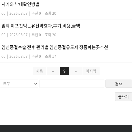
시기와 낙태확인방법
00
|
2026.08.07
|
추천 0
|
조회 20
임학 미프진먹는유산약효과,후기,비용,금액
00
|
2026.08.07
|
추천 0
|
조회 20
임신중절수술 전후 관리법 임신중절유도제 정품파는곳추천
00
|
2026.08.07
|
추천 0
|
조회 17
처음
«
9
»
마지막
검색
글쓰기