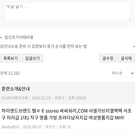
«
임신초기낙­태비용
상간녀소송 준비 시 감정보다 증거 순서를 먼저 보는 법
»
목록보기
답글쓰기
글수정
글삭제
전체 31,582
훈련소개&안내
더시티사랑의교회
|
2020.02.29
|
추천 0
|
조회 19069
하이엔드브랜드 탤ㄹㅔ sssreo 싸싸숴러,COM 샤넬가브리엘백팩 서초
구 미러급 1대1 직구 명품 가방 프라다남자지갑 여성명품지갑 MHY
bbabvdfsh
|
2026.08.07
|
추천 0
|
조회 18