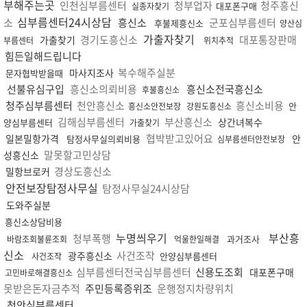
부해주는곳
인천심부름센터
청부업자
청주흥신
대포폰구매
실종자찾기
심부름센터24시상담
소
흥신소
군포심부름센터
후불제흥신소
양산심
가출자찾기
경기도흥신소
대포통장판매
가출찾기
부름센터
위치추적
힘든일해드립니다
복수해주실분
마사지조사
문자협박받을때
선불유심구입
흥신소의뢰비용
흥신소전국흥신소
후불흥신소
청주심부름센터
천안흥신소
흥신소비용
안
흥신소안전보장
강원도흥신소
김해심부름센터
부산흥신소
상간녀복수
양심부름센터
가출찾기
협박받고있어요
일본밀항가격
안
탐정사무실의뢰비용
심부름센터안전보장
말못할고민상담
성흥신소
경상도흥신소
밀항브로커
안전보장탐정사무실
탐정사무실24시상담
도와주실분
흥신소상담비용
누명씌우기
부산흥
청부폭행
과거조사
바람조회불륜조회
억울한일해결
신소
사건조작
광주흥신소
안양심부름센터
사건조작
심부름센터전국심부름센터
신용도조회
대포폰구매
고민바로해결흥신소
못받은돈자금추적
주민등록증위조
운행정지차량위치
천안심부름센터