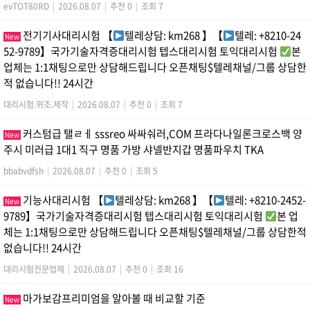
evTOT80RD
|
2026.08.07
|
추천 0
|
조회 7
전기기사대리시험 【
텔레상담: km268 】【
텔레: +8210-24
New
52-9789】국가기술자격증대리시험 텝스대리시험 토익대리시험
본
업체는 1:1채팅으로만 상담해드립니다 오픈채팅$텔레채널/그룹 상담한
적 없습니다!! 24시간
대리시험.위조.제작
|
2026.08.07
|
추천 0
|
조회 7
커스텀급 탤ㄹㅔ sssreo 싸싸숴러,COM 프라다나일론크로스백 양
New
주시 미러급 1대1 직구 명품 가방 샤넬반지갑 명품파우치 TKA
bbabvdfsh
|
2026.08.07
|
추천 0
|
조회 5
기능사대리시험 【
텔레상담: km268 】【
텔레: +8210-2452-
New
9789】국가기술자격증대리시험 텝스대리시험 토익대리시험
본 업
체는 1:1채팅으로만 상담해드립니다 오픈채팅$텔레채널/그룹 상담한적
없습니다!! 24시간
대리시험전문업체
|
2026.08.07
|
추천 0
|
조회 16
마가보감프리미엄을 알아볼 때 비교할 기준
New