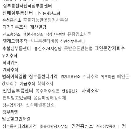
심부름센터전국심부름센터
진해심부름센터
떼인돈재산조회
후불가능한곳탐정사무실
순천흥신소
과거기록조사
재산열람
유흥업소내역
진도흥신소
후불제흥신소
생상여부확인
텔레그램추적
심부름센터비용
천안심부름센터
떼인돈강제회수
후불심부름센터
못받은돈받는법
흥신소24시상담
위치추적
학력위조
계좌추적
범죄이력열람
심부름센터가격
계좌추적
떼인돈
위조여권
경기도흥신소
강제회수
학력조사
자금추적
천안심부름센터
자격조작
복수해주실분
안성흥신소
협박받고있을때
몸캠피싱해킹삭제
신속해결흥신소
청부업자가격
청부폭행
말못할고민해결
인천흥신소
청
심부름센터의뢰가격
후불제탐정사무실
수원심부름센터