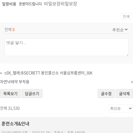
비밀보장비밀보장
밀항비용
돈받아드립니다
인쇄
전체
0
«
c0X_텔레:BSECRET7 용인흥신소 서울심부름센터_l6K
자연낙­태약 부작용
»
목록보기
답글쓰기
글수정
글삭제
전체 31,530
훈련소개&안내
더시티사랑의교회
|
2020.02.29
|
추천 0
|
조회 19039