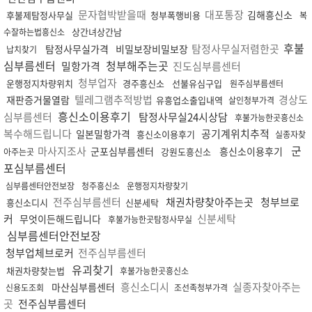
문자협박받을때
대포통장
김해흥신소
후불제탐정사무실
청부폭행비용
복
상간녀상간남
수잘하는법흥신소
후불
탐정사무실저렴한곳
탐정사무실가격
비밀보장비밀보장
납치찾기
심부름센터
청부해주는곳
밀항가격
진도심부름센터
청부업자
운행정지차량위치
경주흥신소
선불유심구입
원주심부름센터
텔레그램추적방법
경상도
재판증거물열람
유흥업소출입내역
살인청부가격
흥신소이용후기
심부름센터
탐정사무실24시상담
후불가능한곳흥신소
복수해드립니다
공기계위치추적
일본밀항가격
흥신소이용후기
실종자찾
군
마사지조사
군포심부름센터
흥신소이용후기
강원도흥신소
아주는곳
포심부름센터
심부름센터안전보장
청주흥신소
운행정지차량찾기
전주심부름센터
채권차량찾아주는곳
청부브로
흥신소디시
신분세탁
커
신분세탁
무엇이든해드립니다
후불가능한곳탐정사무실
심부름센터안전보장
청부업체브로커
전주심부름센터
유괴찾기
채권차량찾는법
후불가능한곳흥신소
흥신소디시
실종자찾아주는
마산심부름센터
신용도조회
조선족청부가격
곳
전주심부름센터