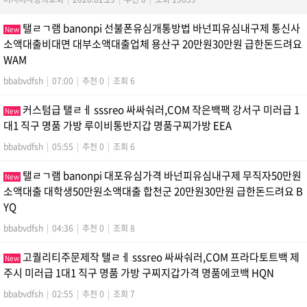
탤ㄹㄱ램 banonpi 선불폰유심개통방법 바넌피유심내구제 통신사
New
소액대출비대면 대부소액대출업체 용산구 20만원30만원 급한돈드려요
WAM
bbabvdfsh
|
07:00
|
추천 0
|
조회 6
커스텀급 탤ㄹㅔ sssreo 싸싸숴러,COM 작은백팩 강서구 미러급 1
New
대1 직구 명품 가방 루이비통반지갑 명품구찌가방 EEA
bbabvdfsh
|
05:55
|
추천 0
|
조회 6
탤ㄹㄱ램 banonpi 대포유심가격 바넌피유심내구제 무직자50만원
New
소액대출 대학생50만원소액대출 합천군 20만원30만원 급한돈드려요 B
YQ
bbabvdfsh
|
04:36
|
추천 0
|
조회 8
고퀄리티주문제작 탤ㄹㅔ sssreo 싸싸숴러,COM 프라다토트백 제
New
주시 미러급 1대1 직구 명품 가방 구찌지갑가격 명품에코백 HQN
bbabvdfsh
|
02:55
|
추천 0
|
조회 7