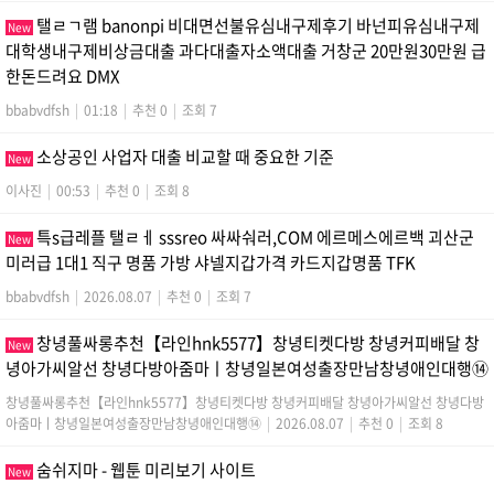
탤ㄹㄱ램 banonpi 비대면선불유심내구제후기 바넌피유심내구제
New
대학생내구제비상금대출 과다대출자소액대출 거창군 20만원30만원 급
한돈드려요 DMX
bbabvdfsh
|
01:18
|
추천 0
|
조회 7
소상공인 사업자 대출 비교할 때 중요한 기준
New
이사진
|
00:53
|
추천 0
|
조회 8
특s급레플 탤ㄹㅔ sssreo 싸싸숴러,COM 에르메스에르백 괴산군
New
미러급 1대1 직구 명품 가방 샤넬지갑가격 카드지갑명품 TFK
bbabvdfsh
|
2026.08.07
|
추천 0
|
조회 7
창녕풀싸롱추천【라인hnk5577】창녕티켓다방 창녕커피배달 창
New
녕아가씨알선 창녕다방아줌마ㅣ창녕일본여성출장만남창녕애인대행⑭
창녕풀싸롱추천【라인hnk5577】창녕티켓다방 창녕커피배달 창녕아가씨알선 창녕다방
아줌마ㅣ창녕일본여성출장만남창녕애인대행⑭
|
2026.08.07
|
추천 0
|
조회 8
숨쉬지마 - 웹툰 미리보기 사이트
New