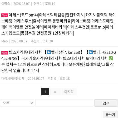
이명숙
|
2026.08.07
|
추천 0
|
조회 19
아레스(코드pm4)|아레스먹튀검증|안전카지노|카지노블랙잭|라이
New
브베팅|아레스주소|출석이벤트|동행파워볼|라이브배팅|아레스도메인|
페이백이벤트|안전놀이터|메이저바카라|아레스추천인|토토mlb|아레
스가입코드|동행복권|안전공원|1인칭바카라|
Meo
|
2026.08.07
|
추천 0
|
조회 20
텝스자격증대리시험 【
텔레상담: km268 】【
텔레: +8210-2
New
452-9789】국가기술자격증대리시험 텝스대리시험 토익대리시험
본 업체는 1:1채팅으로만 상담해드립니다 오픈채팅$텔레채널/그룹 상
담한적 없습니다!! 24시
대리시험전문업체
|
2026.08.07
|
추천 0
|
조회 18
1
»
마지막
검색
글쓰기